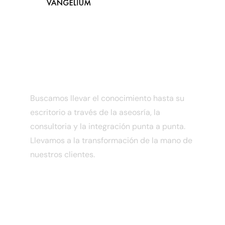
Acerca de nosotros
Buscamos llevar el conocimiento hasta su
escritorio a través de la aseosría, la
consultoria y la integración punta a punta.
Llevamos a la transformación de la mano de
nuestros clientes.
Contacto