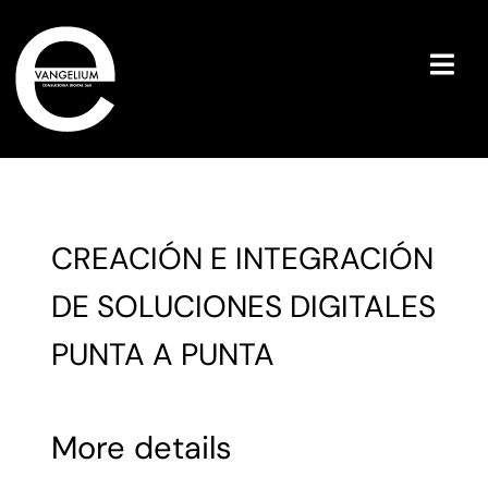
Skip
to
content
Togg
Navi
Inicio
Servicios
CREACIÓN E INTEGRACIÓN
Contacto
DE SOLUCIONES DIGITALES
Español
PUNTA A PUNTA
More details